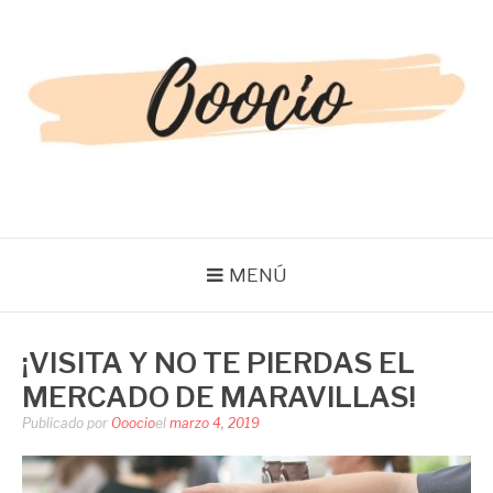
Saltar
al
contenido
OOOCIO
Diversión y entretenimiento para toda la familia
MENÚ
¡VISITA Y NO TE PIERDAS EL
MERCADO DE MARAVILLAS!
Publicado por
Ooocio
el
marzo 4, 2019