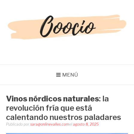
Saltar
al
contenido
OOOCIO
Diversión y entretenimiento para toda la familia
MENÚ
Vinos nórdicos naturales
: la
revolución fría que está
calentando nuestros paladares
Publicado por
sara@onlinevalles.com
el
agosto 8, 2025