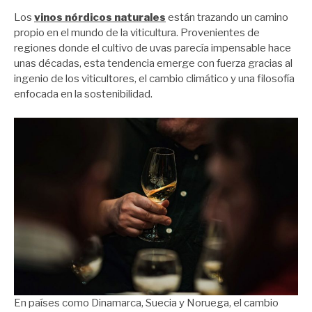
Los
vinos nórdicos naturales
están trazando un camino
propio en el mundo de la viticultura. Provenientes de
regiones donde el cultivo de uvas parecía impensable hace
unas décadas, esta tendencia emerge con fuerza gracias al
ingenio de los viticultores, el cambio climático y una filosofía
enfocada en la sostenibilidad.
En países como Dinamarca, Suecia y Noruega, el cambio