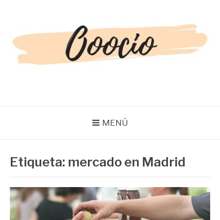
Saltar
al
contenido
OOOCIO
Diversión y entretenimiento para toda la familia
MENÚ
Etiqueta:
mercado en Madrid