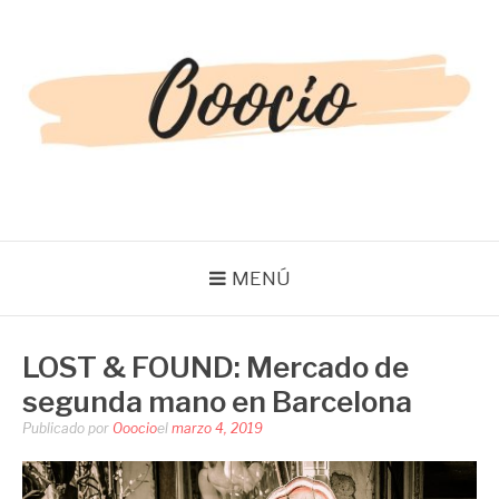
Saltar
al
contenido
OOOCIO
Diversión y entretenimiento para toda la familia
MENÚ
LOST & FOUND: Mercado de
segunda mano en Barcelona
Publicado por
Ooocio
el
marzo 4, 2019