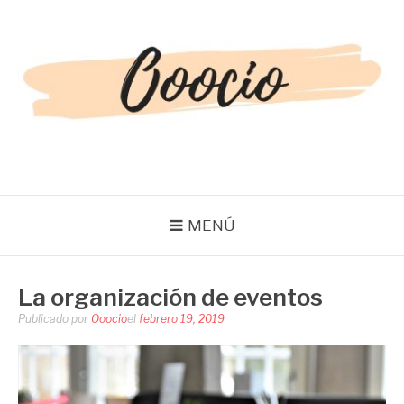
Saltar
al
contenido
OOOCIO
Diversión y entretenimiento para toda la familia
MENÚ
La organización de eventos
Publicado por
Ooocio
el
febrero 19, 2019