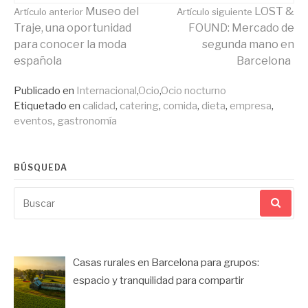
Seguir
Museo del
LOST &
Artículo anterior
Artículo siguiente
Traje, una oportunidad
FOUND: Mercado de
para conocer la moda
segunda mano en
leyendo
española
Barcelona
Publicado en
Internacional
,
Ocio
,
Ocio nocturno
Etiquetado en
calidad
,
catering
,
comida
,
dieta
,
empresa
,
eventos
,
gastronomía
BÚSQUEDA
Buscar
por:
Casas rurales en Barcelona para grupos:
espacio y tranquilidad para compartir