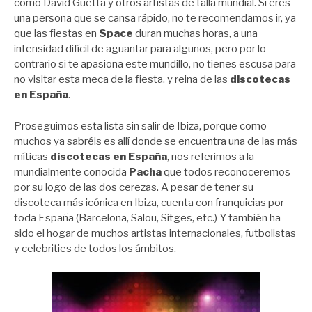
como David Guetta y otros artistas de talla mundial. Si eres
una persona que se cansa rápido, no te recomendamos ir, ya
que las fiestas en
Space
duran muchas horas, a una
intensidad difícil de aguantar para algunos, pero por lo
contrario si te apasiona este mundillo, no tienes escusa para
no visitar esta meca de la fiesta, y reina de las
discotecas
en España
.
Proseguimos esta lista sin salir de Ibiza, porque como
muchos ya sabréis es allí donde se encuentra una de las más
míticas
discotecas en España
, nos referimos a la
mundialmente conocida
Pacha
que todos reconoceremos
por su logo de las dos cerezas. A pesar de tener su
discoteca más icónica en Ibiza, cuenta con franquicias por
toda España (Barcelona, Salou, Sitges, etc.) Y también ha
sido el hogar de muchos artistas internacionales, futbolistas
y celebrities de todos los ámbitos.