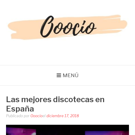
Saltar
al
contenido
OOOCIO
Diversión y entretenimiento para toda la familia
MENÚ
Las mejores discotecas en
España
Publicado por
Ooocio
el
diciembre 17, 2018