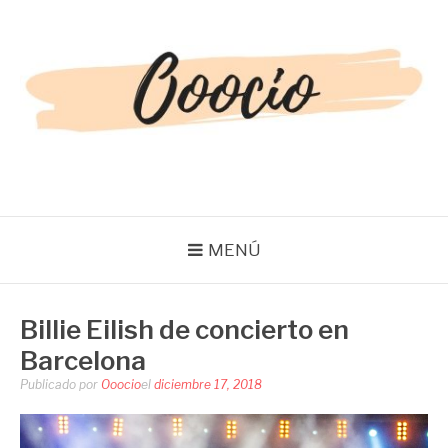
Saltar
al
contenido
OOOCIO
Diversión y entretenimiento para toda la familia
MENÚ
Billie Eilish de concierto en
Barcelona
Publicado por
Ooocio
el
diciembre 17, 2018