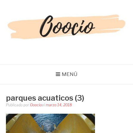
Saltar
al
contenido
OOOCIO
Diversión y entretenimiento para toda la familia
MENÚ
parques acuaticos (3)
Publicado por
Ooocio
el
marzo 14, 2018