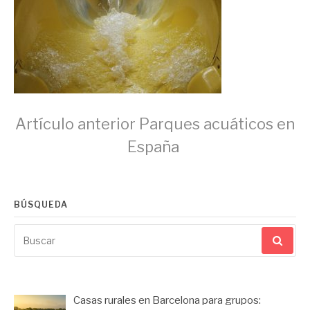
Seguir
Artículo anterior
Parques acuáticos en
España
leyendo
BÚSQUEDA
Buscar
por:
Casas rurales en Barcelona para grupos: