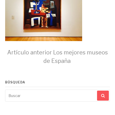
Seguir
Artículo anterior
Los mejores museos
de España
leyendo
BÚSQUEDA
Buscar
por: