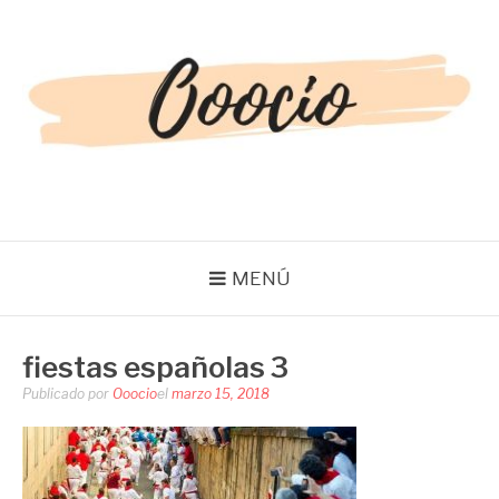
Saltar
al
contenido
OOOCIO
Diversión y entretenimiento para toda la familia
MENÚ
fiestas españolas 3
Publicado por
Ooocio
el
marzo 15, 2018