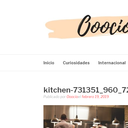
Saltar
al
contenido
OOOCIO
Diversión y entretenimiento para toda la familia
Inicio
Curiosidades
Internacional
kitchen-731351_960_7
Publicado por
Ooocio
el
febrero 19, 2019