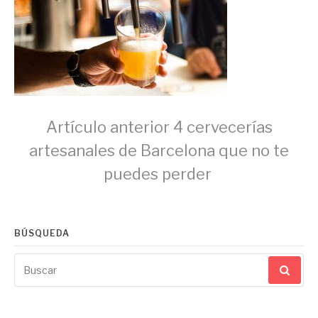
Seguir
Artículo anterior
4 cervecerías
artesanales de Barcelona que no te
leyendo
puedes perder
BÚSQUEDA
Buscar
por: