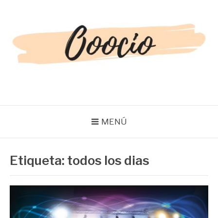
Saltar
al
contenido
OOOCIO
Diversión y entretenimiento para toda la familia
MENÚ
Etiqueta:
todos los dias