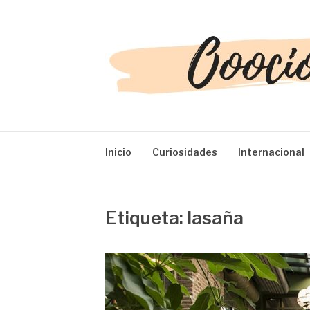
Saltar
al
contenido
OOOCIO
Diversión y entretenimiento para toda la familia
Inicio
Curiosidades
Internacional
Etiqueta:
lasaña