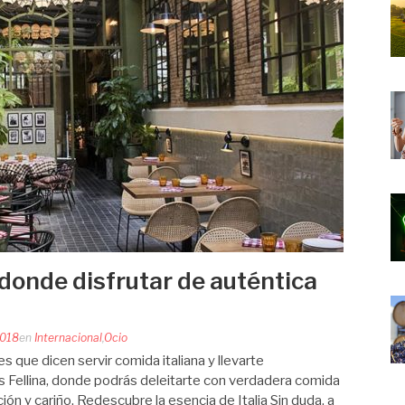
r donde disfrutar de auténtica
2018
en
Internacional
,
Ocio
s que dicen servir comida italiana y llevarte
Fellina, donde podrás deleitarte con verdadera comida
ión y cariño. Redescubre la esencia de Italia Sin duda, a