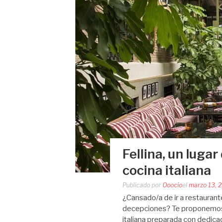
Fellina, un luga
cocina italiana
Publicado por
Ooocio
el
marzo 13, 
¿Cansado/a de ir a restaurante
decepciones? Te proponemos 
italiana preparada con dedicac