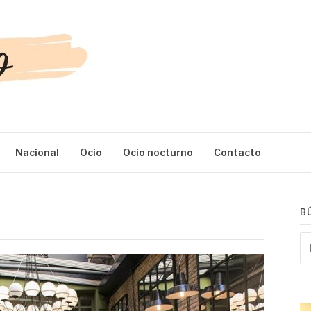
Nacional
Ocio
Ocio nocturno
Contacto
B
Bu
po