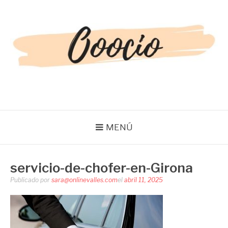
Saltar
al
contenido
OOOCIO
Diversión y entretenimiento para toda la familia
MENÚ
servicio-de-chofer-en-Girona
Publicado por
sara@onlinevalles.com
el
abril 11, 2025