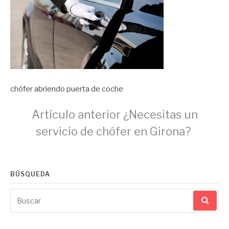
chófer abriendo puerta de coche
Seguir
Artículo anterior
¿Necesitas un
servicio de chófer en Girona?
leyendo
BÚSQUEDA
Buscar
por: