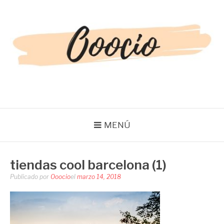
Saltar
al
contenido
OOOCIO
Diversión y entretenimiento para toda la familia
MENÚ
tiendas cool barcelona (1)
Publicado por
Ooocio
el
marzo 14, 2018