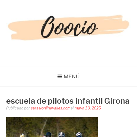
Saltar
al
contenido
OOOCIO
Diversión y entretenimiento para toda la familia
MENÚ
escuela de pilotos infantil Girona
Publicado por
sara@onlinevalles.com
el
mayo 30, 2025