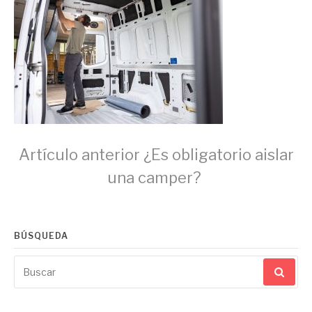
Seguir
Artículo anterior
¿Es obligatorio aislar
una camper?
leyendo
BÚSQUEDA
Buscar
por: