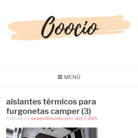
Saltar
al
contenido
OOOCIO
Diversión y entretenimiento para toda la familia
MENÚ
aislantes térmicos para
furgonetas camper (3)
Publicado por
sara@onlinevalles.com
el
abril 7, 2025