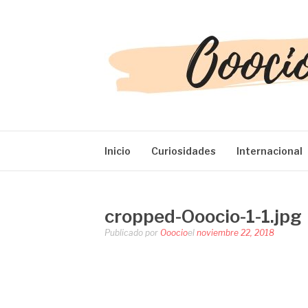
Saltar
al
contenido
OOOCIO
Diversión y entretenimiento para toda la familia
Inicio
Curiosidades
Internacional
cropped-Ooocio-1-1.jpg
Publicado por
Ooocio
el
noviembre 22, 2018